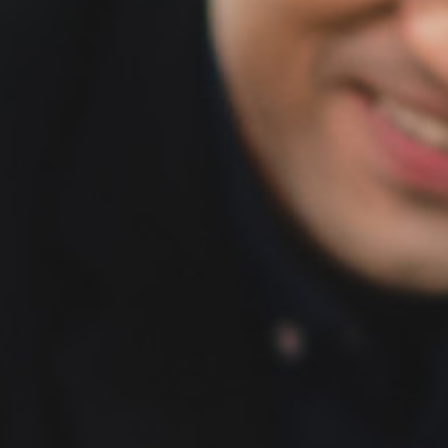
Hozzájárulás az adatkezeléshez*
Elfogadom, hogy ezen űrlapon szereplő
adataimat a kapcsolatfelvétel érdekében
összegyűjtjük és feldolgozzuk. Kérésed
feldolgozását követően az adatokat töröljük. A
felhasználói adatok kezelésével kapcsolatos
részletes információk az adatkezelési
tájékoztatónkban találhatóak.
Adatkezelési tájékoztatónkat
itt tekintheted