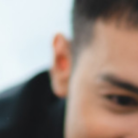
leterheltek
leterheltek
piacra
piacra
Vállalatirányítási
Vállalatirányítási
Portfóliótisztítás
Portfóliótisztítás
rendszerre van
rendszerre van
szükséges
szükséges
szükségünk
szükségünk
Nincs megfelelő
Nincs megfelelő
informatikai
informatikai
támogatásunk
támogatásunk
Kérjük add meg az adataidat