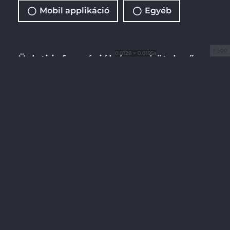
Mobil applikáció
Egyéb
0.0128 > 0.0195s
Üzleti információk (nem kötelező
mezők)
A kihívásod rövid leírása ahol az
Értékinnováció Felmérést fontosnak tartod:
Milyen eredményt vársz az Értékinnováció
Felméréstől?
Rövid és hosszútávú üzleti célok: