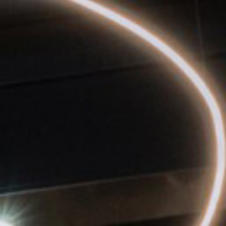
gyűjtjük és feldolgozzuk.
pcsolatos részletes