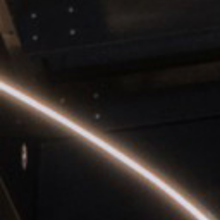
Hozzájárulás az adatkezeléshez
Elfogadom, hogy ezen űrlapon
Kérésed feldolgozását követően az 
információk az adatkezelési tájék
Adatkezelési tájékoztatónkat
itt 
Elküldés