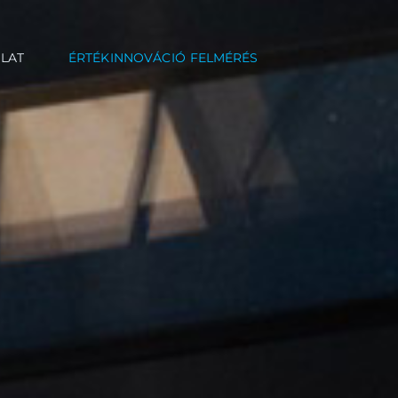
O
L
A
T
É
R
T
É
K
I
N
N
O
V
Á
C
I
Ó
F
E
L
M
É
R
É
S
áltásra
ióváltásra
égem
szükségem
unk
 vagyunk
sek
reségesek