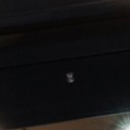
*
 szereplő adataimat a kapcsolatfelvétel érdekében össze
adatokat töröljük. A felhasználói adatok kezelésével ka
oztatónkban találhatóak.
tekintheted meg
.